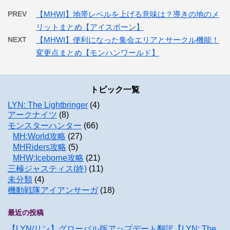
PREV
【MHWI】地帯レベルを上げる意味は？導きの地のメ
リットまとめ【アイスボーン】
NEXT
【MHWI】便利になった集会エリアとサークル機能！
変更点まとめ【モンハンワールド】
トピック一覧
LYN: The Lightbringer
(4)
アークナイツ
(8)
モンスターハンター
(66)
MH:World攻略
(27)
MHRiders攻略
(5)
MHW:Iceborne攻略
(21)
三極ジャスティス(終)
(11)
未分類
(4)
機動戦隊アイアンサーガ
(18)
最近の投稿
【LYN/リン】グローバル版アップデート翻訳【LYN: The