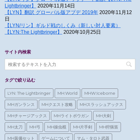
Lightbringer】
2020年11月14日
【LYN】翻訳 グローバル版アプデ 2019年
2020年11月12
日
【LYN/リン】ギルド戦のしくみ（新しい対人要素）
【LYN:The Lightbringer】
2020年10月25日
サイト内検索
タグで絞り込む
LYN: The Lightbringer
MH:World
MHW:Iceborne
MHガンランス
MHクエスト攻略
MHスラッシュアックス
MHチャージアックス
MHライトボウガン
MH大剣
MH太刀
MH弓
MH操虫棍
MH片手剣
MH狩猟笛
MH装備セット
ゲームについて
マム・タロト武器