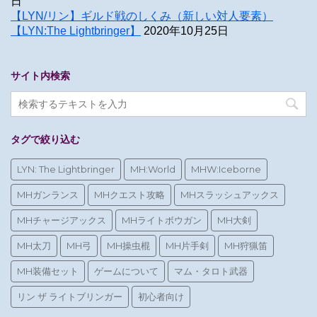
日
【LYN/リン】ギルド戦のしくみ（新しい対人要素）
【LYN:The Lightbringer】
2020年10月25日
サイト内検索
タグで絞り込む
LYN: The Lightbringer
MH:World
MHW:Iceborne
MHガンランス
MHクエスト攻略
MHスラッシュアックス
MHチャージアックス
MHライトボウガン
MH大剣
MH太刀
MH弓
MH操虫棍
MH片手剣
MH狩猟笛
MH装備セット
ゲームについて
マム・タロト武器
リン ザ ライトブリンガー
初心者向け