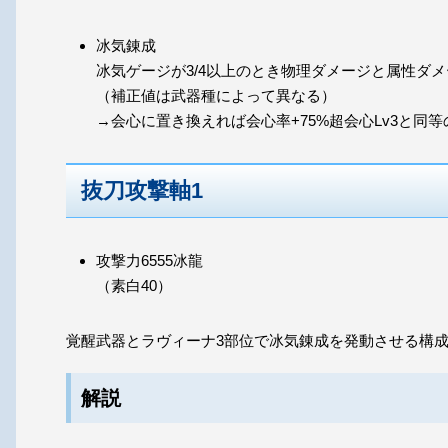
冰気錬成
冰気ゲージが3/4以上のとき物理ダメージと属性ダメ
（補正値は武器種によって異なる）
→会心に置き換えれば会心率+75%超会心Lv3と
抜刀攻撃軸1
攻撃力6555冰龍
（素白40）
覚醒武器とラヴィーナ3部位で冰気錬成を発動させる構
解説