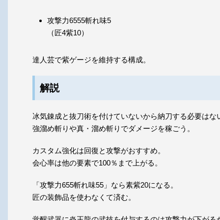
攻撃力6555斬れ味5
（匠4紫10）
達人芸で紫ゲージを維持する構成。
解説
冰気錬成と抜刀術を付けていないから納刀する必要はな
強溜め斬りや真・溜め斬りでダメージを稼ごう。
カスタム強化は回復と攻撃がおすすめ。
会心率は他の要素で100％まで上がる。
「攻撃力655斬れ味55」なら素紫20になる。
匠の装飾品を使わなくて済む。
覚醒武器に炎王龍の武技を付与するのは攻撃力が下がる