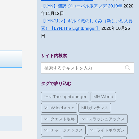
【LYN】翻訳 グローバル版アプデ 2019年
2020
年11月12日
【LYN/リン】ギルド戦のしくみ（新しい対人要
素）【LYN:The Lightbringer】
2020年10月25
日
サイト内検索
タグで絞り込む
LYN: The Lightbringer
MH:World
MHW:Iceborne
MHガンランス
MHクエスト攻略
MHスラッシュアックス
MHチャージアックス
MHライトボウガン