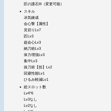
匠の護石III（変更可能）
スキル
冰気錬成
会心撃【属性】
見切りLv7
匠Lv3
超会心Lv3
納刀術Lv3
体力増強Lv3
集中Lv3
抜刀術【技】Lv2
回避性能Lv1
ひるみ軽減Lv1
総スロット数
Lv4*6
Lv3なし
Lv2なし