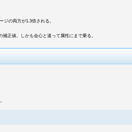
ージの両方が1.3倍される。
同等の補正値。しかも会心と違って属性にまで乗る。
成。