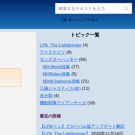
一覧:モンハンワールド
トピック一覧
LYN: The Lightbringer
(4)
アークナイツ
(8)
モンスターハンター
(66)
MH:World攻略
(27)
MHRiders攻略
(5)
MHW:Iceborne攻略
(21)
三極ジャスティス(終)
(11)
未分類
(4)
機動戦隊アイアンサーガ
(18)
最近の投稿
【LYN/リン】グローバル版アップデート翻訳
【LYN: The Lightbringer】
2020年11月14日