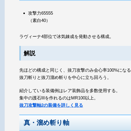
攻撃力65555
（素白40）
ラヴィーナ4部位で冰気錬成を発動させる構成。
解説
先ほどの構成と同じく、抜刀攻撃のみ会心率100%にな
抜刀斬りと抜刀溜め斬りを中心に立ち回ろう。
紹介している装備例はレア装飾品を多数使用する。
集中の護石IIIを作れるのはMR100以上。
抜刀攻撃軸2の装備を詳しく見る
真・溜め斬り軸