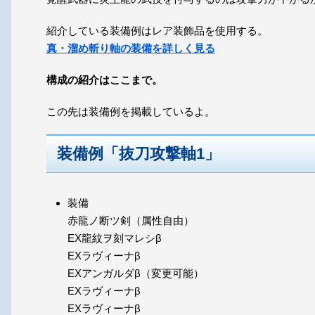
紹介している装備例はレア装飾品を使用する。
真・溜め斬り軸の装備を詳しく見る
構成の紹介はここまで。
この先は装備例を掲載しているよ。
装備例「抜刀攻撃軸1」
装備
赤龍ノ断ツ剣（属性自由）
EX龍紋ヲ刻マレシβ
EXラヴィーナβ
EXアンガルダβ（変更可能）
EXラヴィーナβ
EXラヴィーナβ