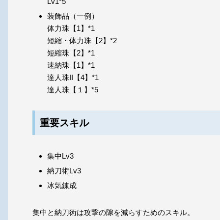
Lv1*5
装飾品（一例）
体力珠【1】*1
短縮・体力珠【2】*2
短縮珠【2】*1
速納珠【1】*1
達人珠II【4】*1
達人珠【１】*5
重要スキル
集中Lv3
納刀術Lv3
冰気錬成
集中と納刀術は攻撃の隙を減らすためのスキル。