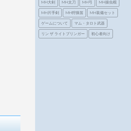
MH大剣
MH太刀
MH弓
MH操虫棍
MH片手剣
MH狩猟笛
MH装備セット
ゲームについて
マム・タロト武器
リン ザ ライトブリンガー
初心者向け