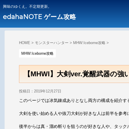
興味のゆくえ。不定期更新。
edahaNOTE ゲーム攻略
HOME
>
モンスターハンター
>
MHW:Iceborne攻略
>
MHW:Iceborne攻略
【MHWI】大剣ver.覚醒武器の
投稿日：
2019年12月27日
このページでは冰気錬成ありとなし両方の構成を紹介す
大剣を使い始める人や抜刀大剣が好きな人は前半を参考
後半からは真・溜め斬りを狙うのが好きな人や、タック