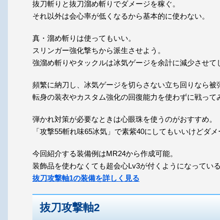
抜刀斬りと抜刀溜め斬りでダメージを稼ぐ。
それ以外は会心率が低くなるから基本的に使わない。
真・溜め斬りは使ってもいい。
スリンガー強化撃ちから派生させよう。
強溜め斬りやタックルは冰気ゲージを余計に減少させて
頻繁に納刀し、冰気ゲージを切らさない立ち回りなら被
転身の装衣やカスタム強化の回復能力を使わずに戦って
弾かれ対策が必要なときは心眼珠を使うのがおすすめ。
「攻撃55斬れ味65冰気」で素紫40にしてもいいけどダ
今回紹介する装備例はMR24から作成可能。
装飾品を使わなくても超会心Lv3が付くようになってい
抜刀攻撃軸1の装備を詳しく見る
抜刀攻撃軸2