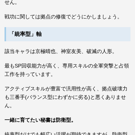
せん。
戦功に関しては拠点の修復でどうにかしましょう。
「統率型」軸
該当キャラは京極晴也、神室友美、破滅の人形。
最もSP回収能力が高く、専用スキルの
全軍突撃
と
占領
工作
を持っています。
アクティブスキルが豊富で汎用性が高く、拠点破壊力
も三番手(バランス型にわずかに劣る)と悪くありませ
ん。
一緒に育てたい秘書は防衛型。
統率型だけでも幅広い活躍が期待できますが、防衛型