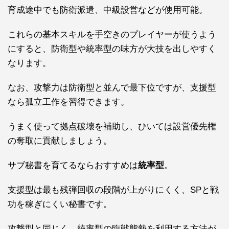
育成途中でも
防衛派遣
、
中級設営
などが使用可能。
これらの基本スキルを手空きのプレイヤーが使うよう
にすると、防衛型や統率型の味方が大技を出しやすく
なります。
なお、攻撃力は防衛型と並んで最下位ですが、支援型
なら孤立工作を習得できます。
うまく使って拠点破壊を補助し、ひいては設営優先権
の奪取に貢献しましょう。
サブ秘書を育てるならおすすめは
統率型
。
支援型は最も
残弾回収
の段階が上がりにくく、SPと戦
功を稼ぎにくい秘書です。
攻撃型と同じく、統率型の
臨戦態勢
を利用する方法が