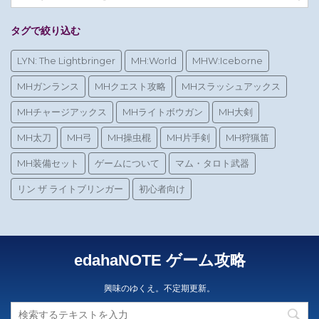
タグで絞り込む
LYN: The Lightbringer
MH:World
MHW:Iceborne
MHガンランス
MHクエスト攻略
MHスラッシュアックス
MHチャージアックス
MHライトボウガン
MH大剣
MH太刀
MH弓
MH操虫棍
MH片手剣
MH狩猟笛
MH装備セット
ゲームについて
マム・タロト武器
リン ザ ライトブリンガー
初心者向け
edahaNOTE ゲーム攻略
興味のゆくえ。不定期更新。