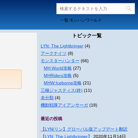
一覧:モンハンワールド
トピック一覧
LYN: The Lightbringer
(4)
アークナイツ
(8)
モンスターハンター
(66)
MH:World攻略
(27)
MHRiders攻略
(5)
MHW:Iceborne攻略
(21)
三極ジャスティス(終)
(11)
未分類
(4)
機動戦隊アイアンサーガ
(18)
最近の投稿
【LYN/リン】グローバル版アップデート翻訳
【LYN: The Lightbringer】
2020年11月14日