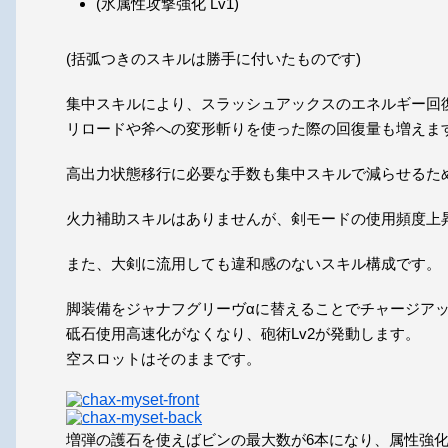
(氷属性攻撃強化 Lv1)
(括弧つきのスキルは勝手に付いたものです)
集中スキルにより、スラッシュアックスのエネルギー回
リロードや斧への変形斬りを使った際の回復量も増えま
高出力状態移行に必要な手数も集中スキルで減らせるた
火力補助スキルはありませんが、剣モードの使用頻度上
また、大剣に流用しても違和感のないスキル構成です。
脚装備をジャナフグリーヴαに替えることでチャージア
砥石使用高速化がなくなり、砲術Lv2が発動します。
空スロットはそのままです。
増弾の護石を使えばビンの最大数が6本になり、属性強