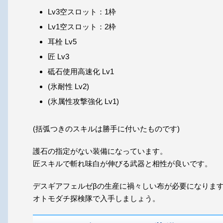
Lv3空スロット：1枠
Lv1空スロット：2枠
耳栓 Lv5
匠 Lv3
砥石使用高速化 Lv1
(氷耐性 Lv2)
(氷属性攻撃強化 Lv1)
(括弧つきのスキルは勝手に付いたものです)
護石の指定がない装備になっています。
匠スキルで斬れ味白が伸びる武器と相性が良いです。
デスギアフェルゼβの生産に
禍々しい布
が必要になりま
オトモダチ探検隊で入手しましょう。