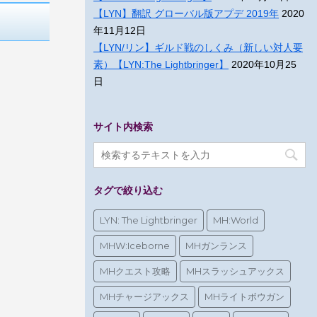
【LYN】翻訳 グローバル版アプデ 2019年
2020
年11月12日
【LYN/リン】ギルド戦のしくみ（新しい対人要
素）【LYN:The Lightbringer】
2020年10月25
日
サイト内検索
タグで絞り込む
LYN: The Lightbringer
MH:World
MHW:Iceborne
MHガンランス
MHクエスト攻略
MHスラッシュアックス
MHチャージアックス
MHライトボウガン