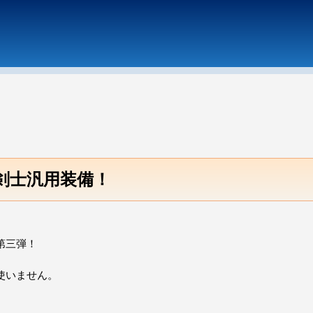
の剣士汎用装備！
第三弾！
使いません。