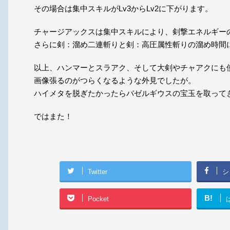
その場合は集中スキルがLv3からLv2に下がります。
チャージアックスは集中スキルにより、剣撃エネルギー
さらに
剣：溜め二連斬り
と
剣：高圧属性斬り
の溜め時間
以上、ハンマーとスラアク、そして大剣やチャアクにも
画像張るのがつらくなるような外見でしたが。
ハイメタを脱ぎたかったらバゼルギウスの宝玉を取って
ではまた！
Twitter
シ
B!
Pocket