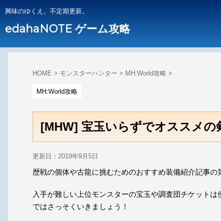
興味のゆくえ。不定期更新。
edahaNOTE ゲーム攻略
HOME
>
モンスターハンター
>
MH:World攻略
>
MH:World攻略
[MHW] 宝玉いらずでオススメ
更新日：
2019年9月5日
歴戦の個体や古龍に挑むためのおすすめ装備紹介記事の
入手が難しい上位モンスターの宝玉や
調査団チケット
は
ではさっそくいきましょう！