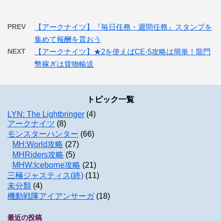
PREV
【アークナイツ】『毎日任務・週間任務』スタンプを
集めて報酬を貰おう
NEXT
【アークナイツ】★2を使えばCE-5攻略は簡単！龍門
幣稼ぎは貨物輸送
トピック一覧
LYN: The Lightbringer
(4)
アークナイツ
(8)
モンスターハンター
(66)
MH:World攻略
(27)
MHRiders攻略
(5)
MHW:Iceborne攻略
(21)
三極ジャスティス(終)
(11)
未分類
(4)
機動戦隊アイアンサーガ
(18)
最近の投稿