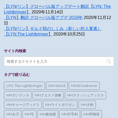
【LYN/リン】グローバル版アップデート翻訳【LYN: The
Lightbringer】
2020年11月14日
【LYN】翻訳 グローバル版アプデ 2019年
2020年11月12
日
【LYN/リン】ギルド戦のしくみ（新しい対人要素）
【LYN:The Lightbringer】
2020年10月25日
サイト内検索
タグで絞り込む
LYN: The Lightbringer
MH:World
MHW:Iceborne
MHガンランス
MHクエスト攻略
MHスラッシュアックス
MHチャージアックス
MHライトボウガン
MH大剣
MH太刀
MH弓
MH操虫棍
MH片手剣
MH狩猟笛