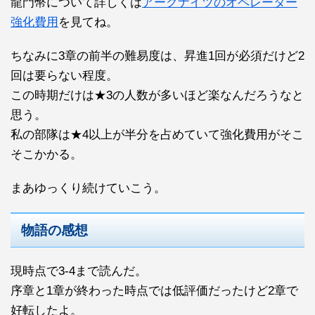
龍門幣について詳しくは
アークナイツのオペレーター
強化費用
を見てね。
ちなみに3章の前半の難易度は、昇進1回が必須だけど2
回は要らない程度。
この時期だけは★3の人数が多いほど楽なんだろうなと
思う。
私の部隊は★4以上が半分を占めていて強化費用がそこ
そこかかる。
まあゆっくり続けていこう。
物語の感想
現時点で3-4まで読んだ。
序章と1章が終わった時点では低評価だったけど2章で
好転したよ。