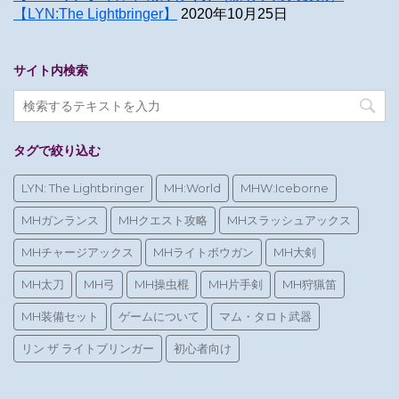
【LYN:The Lightbringer】
2020年10月25日
サイト内検索
タグで絞り込む
LYN: The Lightbringer
MH:World
MHW:Iceborne
MHガンランス
MHクエスト攻略
MHスラッシュアックス
MHチャージアックス
MHライトボウガン
MH大剣
MH太刀
MH弓
MH操虫棍
MH片手剣
MH狩猟笛
MH装備セット
ゲームについて
マム・タロト武器
リン ザ ライトブリンガー
初心者向け