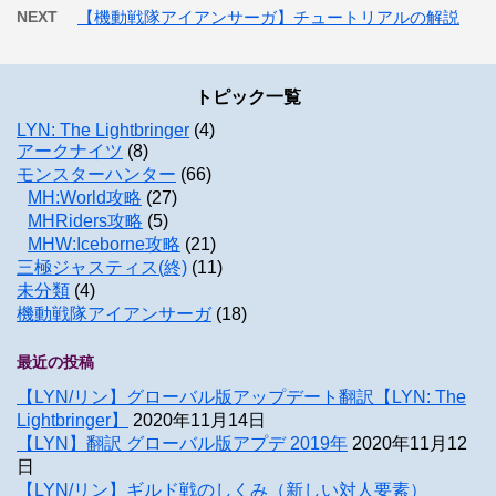
NEXT
【機動戦隊アイアンサーガ】チュートリアルの解説
トピック一覧
LYN: The Lightbringer
(4)
アークナイツ
(8)
モンスターハンター
(66)
MH:World攻略
(27)
MHRiders攻略
(5)
MHW:Iceborne攻略
(21)
三極ジャスティス(終)
(11)
未分類
(4)
機動戦隊アイアンサーガ
(18)
最近の投稿
【LYN/リン】グローバル版アップデート翻訳【LYN: The
Lightbringer】
2020年11月14日
【LYN】翻訳 グローバル版アプデ 2019年
2020年11月12
日
【LYN/リン】ギルド戦のしくみ（新しい対人要素）