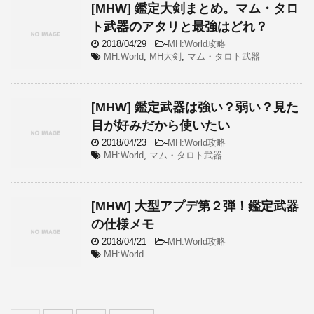
[MHW] 鑑定大剣まとめ。マム・タロ
ト武器のアタリと最強はどれ？
2018/04/29
-
MH:World攻略
MH:World
,
MH大剣
,
マム・タロト武器
[MHW] 鑑定武器は強い？弱い？見た
目が好みだから使いたい
2018/04/23
-
MH:World攻略
MH:World
,
マム・タロト武器
[MHW] 大型アプデ第２弾！鑑定武器
の仕様メモ
2018/04/21
-
MH:World攻略
MH:World