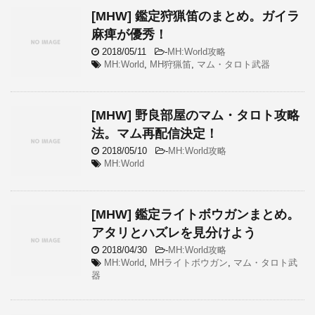
[MHW] 鑑定狩猟笛のまとめ。ガイラ
麻痺が優秀！
2018/05/11
-
MH:World攻略
MH:World
,
MH狩猟笛
,
マム・タロト武器
[MHW] 野良部屋のマム・タロト攻略
法。マム再配信決定！
2018/05/10
-
MH:World攻略
MH:World
[MHW] 鑑定ライトボウガンまとめ。
アタリとハズレを見分けよう
2018/04/30
-
MH:World攻略
MH:World
,
MHライトボウガン
,
マム・タロト武
器