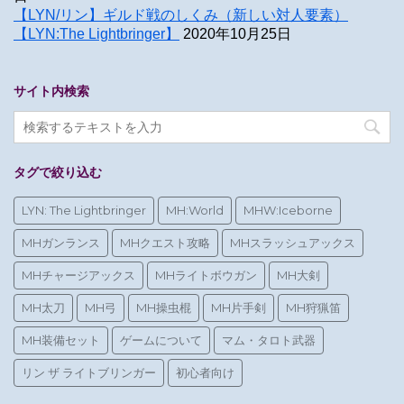
【LYN/リン】ギルド戦のしくみ（新しい対人要素）
【LYN:The Lightbringer】
2020年10月25日
サイト内検索
タグで絞り込む
LYN: The Lightbringer
MH:World
MHW:Iceborne
MHガンランス
MHクエスト攻略
MHスラッシュアックス
MHチャージアックス
MHライトボウガン
MH大剣
MH太刀
MH弓
MH操虫棍
MH片手剣
MH狩猟笛
MH装備セット
ゲームについて
マム・タロト武器
リン ザ ライトブリンガー
初心者向け